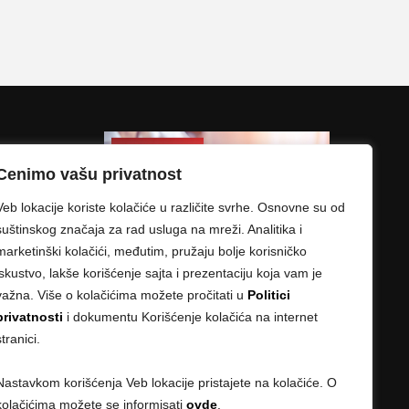
Cenimo vašu privatnost
Veb lokacije koriste kolačiće u različite svrhe. Osnovne su od
suštinskog značaja za rad usluga na mreži. Analitika i
marketinški kolačići, međutim, pružaju bolje korisničko
iskustvo, lakše korišćenje sajta i prezentaciju koja vam je
važna. Više o kolačićima možete pročitati u
Politici
privatnosti
i dokumentu Korišćenje kolačića na internet
stranici.
Nastavkom korišćenja Veb lokacije pristajete na kolačiće. O
kolačićima možete se informisati
ovde
.