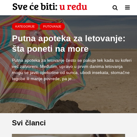
KATEGORIJE
PUTOVANJE
Putna apoteka za letovanje:
šta poneti na more
Putna apoteka za letovanje često se pakuje tek kada su koferi
već zatvoreni. Međutim, upravo u prvim danima letovanja
mogu se javiti opekotine od sunca, ubodi insekata, stomačne
tegobe ili manje povrede, pa je...
Svi članci