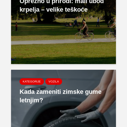
Oprezno u prirodi: mali ubod
krpelja – velike teškoće
KATEGORIJE
VOZILA
Kada zameniti zimske gume
letnjim?