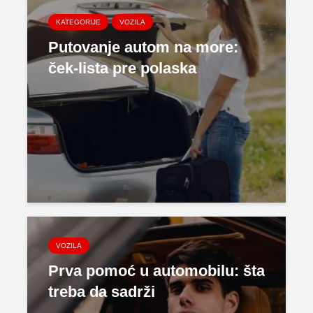
KATEGORIJE
VOZILA
Putovanje autom na more:
ček-lista pre polaska
VOZILA
Prva pomoć u automobilu: šta
treba da sadrži