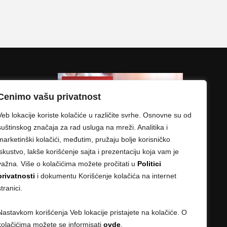
Cenimo vašu privatnost
Veb lokacije koriste kolačiće u različite svrhe. Osnovne su od
suštinskog značaja za rad usluga na mreži. Analitika i
marketinški kolačići, međutim, pružaju bolje korisničko
iskustvo, lakše korišćenje sajta i prezentaciju koja vam je
važna. Više o kolačićima možete pročitati u
Politici
privatnosti
i dokumentu Korišćenje kolačića na internet
stranici.
Nastavkom korišćenja Veb lokacije pristajete na kolačiće. O
kolačićima možete se informisati
ovde
.