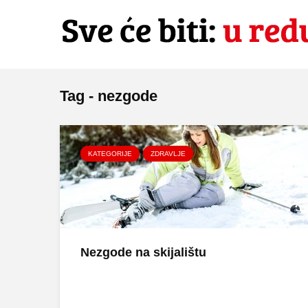
Tag - nezgode
KATEGORIJE
ZDRAVLJE
Nezgode na skijalištu