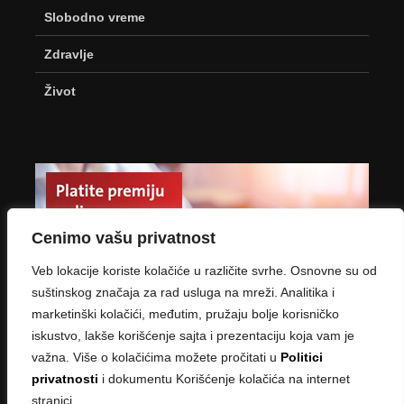
Slobodno vreme
Zdravlje
Život
Cenimo vašu privatnost
Veb lokacije koriste kolačiće u različite svrhe. Osnovne su od
suštinskog značaja za rad usluga na mreži. Analitika i
marketinški kolačići, međutim, pružaju bolje korisničko
iskustvo, lakše korišćenje sajta i prezentaciju koja vam je
važna. Više o kolačićima možete pročitati u
Politici
privatnosti
i dokumentu Korišćenje kolačića na internet
stranici.