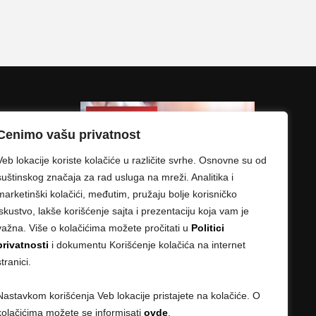
Cenimo vašu privatnost
Veb lokacije koriste kolačiće u različite svrhe. Osnovne su od
suštinskog značaja za rad usluga na mreži. Analitika i
marketinški kolačići, međutim, pružaju bolje korisničko
iskustvo, lakše korišćenje sajta i prezentaciju koja vam je
važna. Više o kolačićima možete pročitati u
Politici
privatnosti
i dokumentu Korišćenje kolačića na internet
stranici.
Nastavkom korišćenja Veb lokacije pristajete na kolačiće. O
kolačićima možete se informisati
ovde
.