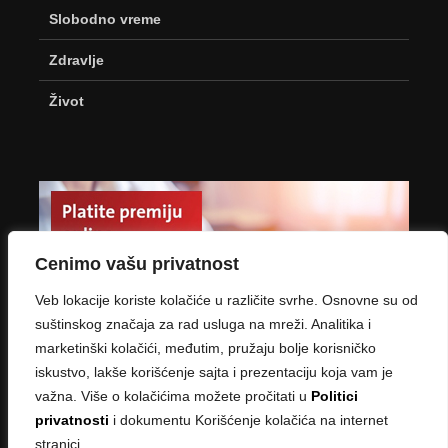
Slobodno vreme
Zdravlje
Život
Cenimo vašu privatnost
Veb lokacije koriste kolačiće u različite svrhe. Osnovne su od
suštinskog značaja za rad usluga na mreži. Analitika i
marketinški kolačići, međutim, pružaju bolje korisničko
iskustvo, lakše korišćenje sajta i prezentaciju koja vam je
važna. Više o kolačićima možete pročitati u
Politici
privatnosti
i dokumentu Korišćenje kolačića na internet
stranici.