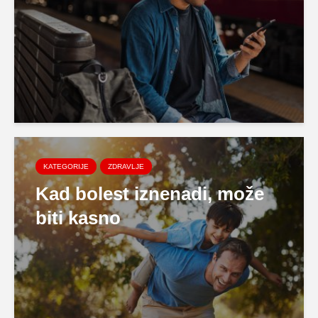
KATEGORIJE
ZDRAVLJE
Kad bolest iznenadi, može
biti kasno