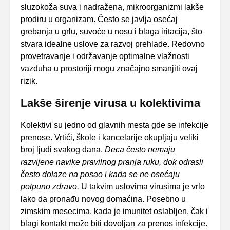
sluzokoža suva i nadražena, mikroorganizmi lakše
prodiru u organizam. Često se javlja osećaj
grebanja u grlu, suvoće u nosu i blaga iritacija, što
stvara idealne uslove za razvoj prehlade. Redovno
provetravanje i održavanje optimalne vlažnosti
vazduha u prostoriji mogu značajno smanjiti ovaj
rizik.
Lakše širenje virusa u kolektivima
Kolektivi su jedno od glavnih mesta gde se infekcije
prenose. Vrtići, škole i kancelarije okupljaju veliki
broj ljudi svakog dana.
Deca često nemaju
razvijene navike pravilnog pranja ruku, dok odrasli
često dolaze na posao i kada se ne osećaju
potpuno zdravo.
U takvim uslovima virusima je vrlo
lako da pronađu novog domaćina. Posebno u
zimskim mesecima, kada je imunitet oslabljen, čak i
blagi kontakt može biti dovoljan za prenos infekcije.