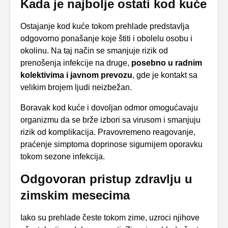
Kada je najbolje ostati kod kuće
Ostajanje kod kuće tokom prehlade predstavlja
odgovorno ponašanje koje štiti i obolelu osobu i
okolinu. Na taj način se smanjuje rizik od
prenošenja infekcije na druge,
posebno u radnim
kolektivima i javnom prevozu
, gde je kontakt sa
velikim brojem ljudi neizbežan.
Boravak kod kuće i dovoljan odmor omogućavaju
organizmu da se brže izbori sa virusom i smanjuju
rizik od komplikacija. Pravovremeno reagovanje,
praćenje simptoma doprinose sigurnijem oporavku
tokom sezone infekcija.
Odgovoran pristup zdravlju u
zimskim mesecima
Iako su prehlade česte tokom zime, uzroci njihove