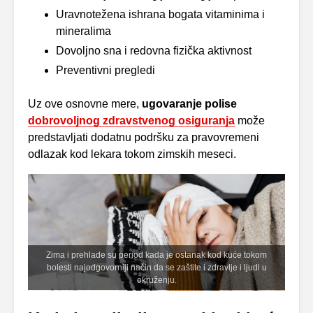
Uravnotežena ishrana bogata vitaminima i
mineralima
Dovoljno sna i redovna fizička aktivnost
Preventivni pregledi
Uz ove osnovne mere,
ugovaranje polise
dobrovoljnog zdravstvenog osiguranja
može
predstavljati dodatnu podršku za pravovremeni
odlazak kod lekara tokom zimskih meseci.
Zima i prehlade su period kada je ostanak kod kuće tokom
bolesti najodgovorniji način da se zaštite i zdravlje i ljudi u
okruženju.