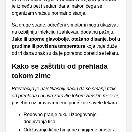
je između pet i sedam dana, nakon čega se
organizam vraća u normalno stanje.
Sa druge strane, određeni simptomi mogu ukazivati
na ozbiljniju infekciju i zahtevaju dodatnu pažnju.
Jake ili uporne glavobolje, otežano disanje, bol u
grudima ili povišena temperatura
koja traje duže
od tri dana znak su da je potrebno obratiti se lekaru
.
Kako se zaštititi od prehlada
tokom zime
Prevencija je najefikasniji način da se smanji rizik
od prehlada i očuva zdravlje tokom zimskih meseci,
posebno uz pravovremenu podršku i savete lekara.
Redovno pranje ruku i izbegavanje
dodirivanja lica
Održavanje lične higijene i higijene prostora