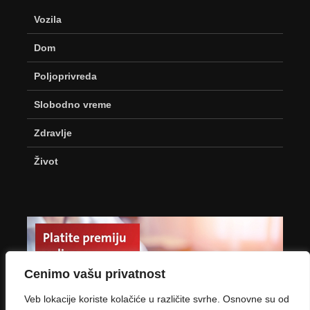
Vozila
Dom
Poljoprivreda
Slobodno vreme
Zdravlje
Život
Cenimo vašu privatnost
Veb lokacije koriste kolačiće u različite svrhe. Osnovne su od