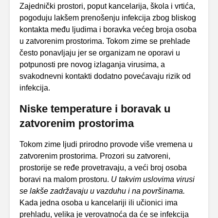
Zajednički prostori, poput kancelarija, škola i vrtića,
pogoduju lakšem prenošenju infekcija zbog bliskog
kontakta među ljudima i boravka većeg broja osoba
u zatvorenim prostorima. Tokom zime se prehlade
često ponavljaju jer se organizam ne oporavi u
potpunosti pre novog izlaganja virusima, a
svakodnevni kontakti dodatno povećavaju rizik od
infekcija.
Niske temperature i boravak u
zatvorenim prostorima
Tokom zime ljudi prirodno provode više vremena u
zatvorenim prostorima. Prozori su zatvoreni,
prostorije se ređe provetravaju, a veći broj osoba
boravi na malom prostoru.
U takvim uslovima
virusi
se lakše zadržavaju u vazduhu i na površinama.
Kada jedna osoba u kancelariji ili učionici ima
prehladu, velika je verovatnoća da će se infekcija