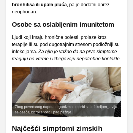
bronhitisa ili upale pluća
, pa je dodatni oprez
neophodan.
Osobe sa oslabljenim imunitetom
Ljudi koji imaju hronične bolesti, prolaze kroz
terapije ili su pod dugotrajnim stresom podložniji su
infekcijama.
Za njih je važno da na prve simptome
reaguju na vreme i izbegavaju nepotrebne kontakte.
Zbog povećanog napora organizma u borbi sa infekcijom, javlja
se osećaj iscrpljenosti i pad pažnje.
Najčešći simptomi zimskih