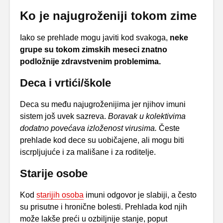
Ko je najugroženiji tokom zime
Iako se prehlade mogu javiti kod svakoga,
neke
grupe su tokom zimskih meseci znatno
podložnije zdravstvenim problemima.
Deca i vrtići/škole
Deca su među najugroženijima jer njihov imuni
sistem još uvek sazreva.
Boravak u kolektivima
dodatno povećava izloženost virusima.
Česte
prehlade kod dece su uobičajene, ali mogu biti
iscrpljujuće i za mališane i za roditelje.
Starije osobe
Kod
starijih osoba
imuni odgovor je slabiji, a često
su prisutne i hronične bolesti. Prehlada kod njih
može lakše preći u ozbiljnije stanje, poput