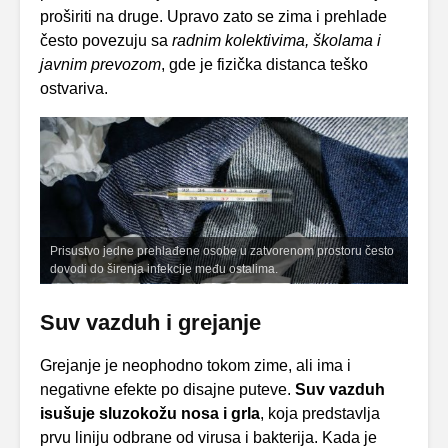
proširiti na druge. Upravo zato se zima i prehlade
često povezuju sa
radnim kolektivima, školama i
javnim prevozom
, gde je fizička distanca teško
ostvariva.
Prisustvo jedne prehlađene osobe u zatvorenom prostoru često
dovodi do širenja infekcije među ostalima.
Suv vazduh i grejanje
Grejanje je neophodno tokom zime, ali ima i
negativne efekte po disajne puteve.
Suv vazduh
isušuje
sluzokožu nosa i grla
, koja predstavlja
prvu liniju odbrane od virusa i bakterija. Kada je