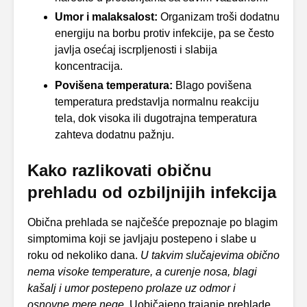
Umor i malaksalost:
Organizam troši dodatnu
energiju na borbu protiv infekcije, pa se često
javlja osećaj iscrpljenosti i slabija
koncentracija.
Povišena temperatura:
Blago povišena
temperatura predstavlja normalnu reakciju
tela, dok visoka ili dugotrajna temperatura
zahteva dodatnu pažnju.
Kako razlikovati običnu
prehladu od ozbiljnijih infekcija
Obična prehlada se najčešće prepoznaje po blagim
simptomima koji se javljaju postepeno i slabe u
roku od nekoliko dana.
U takvim slučajevima obično
nema visoke temperature, a curenje nosa, blagi
kašalj i umor postepeno prolaze uz odmor i
osnovne mere nege.
Uobičajeno trajanje prehlade