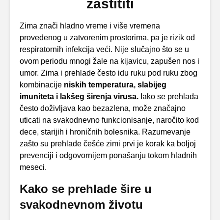
zaštititi
Zima znači hladno vreme i više vremena
provedenog u zatvorenim prostorima, pa je rizik od
respiratornih infekcija veći. Nije slučajno što se u
ovom periodu mnogi žale na kijavicu, zapušen nos i
umor. Zima i prehlade često idu ruku pod ruku zbog
kombinacije
niskih temperatura, slabijeg
imuniteta i lakšeg širenja virusa.
Iako se prehlada
često doživljava kao bezazlena, može značajno
uticati na svakodnevno funkcionisanje, naročito kod
dece, starijih i hroničnih bolesnika. Razumevanje
zašto su prehlade češće zimi prvi je korak ka boljoj
prevenciji i odgovornijem ponašanju tokom hladnih
meseci.
Kako se prehlade šire u
svakodnevnom životu