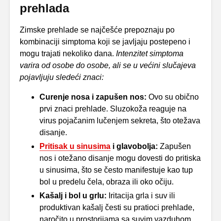
prehlada
Zimske prehlade se najčešće prepoznaju po
kombinaciji simptoma koji se javljaju postepeno i
mogu trajati nekoliko dana.
Intenzitet simptoma
varira od osobe do osobe, ali se u većini slučajeva
pojavljuju sledeći znaci:
Curenje nosa i zapušen nos:
Ovo su obično
prvi znaci prehlade. Sluzokoža reaguje na
virus pojačanim lučenjem sekreta, što otežava
disanje.
Pritisak u sinusima
i glavobolja:
Zapušen
nos i otežano disanje mogu dovesti do pritiska
u sinusima, što se često manifestuje kao tup
bol u predelu čela, obraza ili oko očiju.
Kašalj i bol u grlu:
Iritacija grla i suv ili
produktivan kašalj česti su pratioci prehlade,
naročito u prostorijama sa suvim vazduhom.