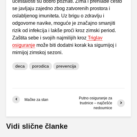
učestalosti su dobro poznati. Zima i prehlade često
se javljaju zajedno zbog zatvorenih prostora i
oslabljenog imuniteta. Uz brigu o zdravlju i
odgovorne navike, moguće je značajno smanjiti
rizik od infekcija i lakše proći kroz zimski period.
Zaštita sebe i svojih najmilijih kroz
Triglav
osiguranje
može biti dodatni korak ka sigurnijoj i
mirnijoj zimskoj sezoni.
deca
porodica
prevencija
Putno osiguranje za
Mačke za stan
trudnice – najčešće
nedoumice
Vidi slične članke