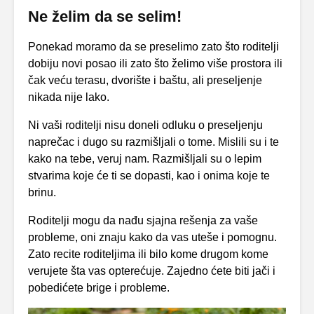
Ne želim da se selim!
Ponekad moramo da se preselimo zato što roditelji
dobiju novi posao ili zato što želimo više prostora ili
čak veću terasu, dvorište i baštu, ali preseljenje
nikada nije lako.
Ni vaši roditelji nisu doneli odluku o preseljenju
naprečac i dugo su razmišljali o tome. Mislili su i te
kako na tebe, veruj nam. Razmišljali su o lepim
stvarima koje će ti se dopasti, kao i onima koje te
brinu.
Roditelji mogu da nađu sjajna rešenja za vaše
probleme, oni znaju kako da vas uteše i pomognu.
Zato recite roditeljima ili bilo kome drugom kome
verujete šta vas opterećuje. Zajedno ćete biti jači i
pobedićete brige i probleme.