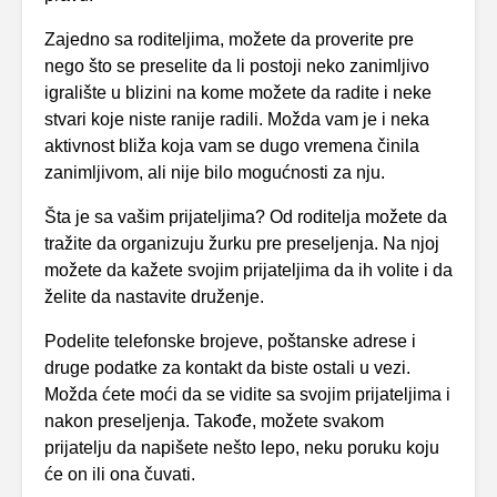
Zajedno sa roditeljima, možete da proverite pre
nego što se preselite da li postoji neko zanimljivo
igralište u blizini na kome možete da radite i neke
stvari koje niste ranije radili. Možda vam je i neka
aktivnost bliža koja vam se dugo vremena činila
zanimljivom, ali nije bilo mogućnosti za nju.
Šta je sa vašim prijateljima? Od roditelja možete da
tražite da organizuju žurku pre preseljenja. Na njoj
možete da kažete svojim prijateljima da ih volite i da
želite da nastavite druženje.
Podelite telefonske brojeve, poštanske adrese i
druge podatke za kontakt da biste ostali u vezi.
Možda ćete moći da se vidite sa svojim prijateljima i
nakon preseljenja. Takođe, možete svakom
prijatelju da napišete nešto lepo, neku poruku koju
će on ili ona čuvati.