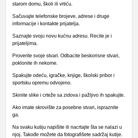
starom domu, školi ili vrtiću.
Sačuvajte telefonske brojeve, adrese i druge
informacije i kontakte prijatelja.
Saznajte svoju novu kućnu adresu. Recite je i
prijateljima.
Proverite svoje stvari. Odbacite beskorisne stvari,
poklonite ih nekome.
Spakujte odeću, igračke, knjige, školski pribor i
sportsku opremu odvojeno.
Skinite slike i crteže sa zidova i pažljivo ih spakujte.
Ako imate skrovište za posebne stvari, ispraznite
ga.
Na svaku kutiju napišite ili nacrtajte šta se nalazi u
njoj. Takođe možete da fotografišete sadržaj kutije.