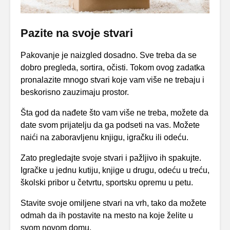
Pazite na svoje stvari
Pakovanje je naizgled dosadno. Sve treba da se
dobro pregleda, sortira, očisti. Tokom ovog zadatka
pronalazite mnogo stvari koje vam više ne trebaju i
beskorisno zauzimaju prostor.
Šta god da nađete što vam više ne treba, možete da
date svom prijatelju da ga podseti na vas. Možete
naići na zaboravljenu knjigu, igračku ili odeću.
Zato pregledajte svoje stvari i pažljivo ih spakujte.
Igračke u jednu kutiju, knjige u drugu, odeću u treću,
školski pribor u četvrtu, sportsku opremu u petu.
Stavite svoje omiljene stvari na vrh, tako da možete
odmah da ih postavite na mesto na koje želite u
svom novom domu.