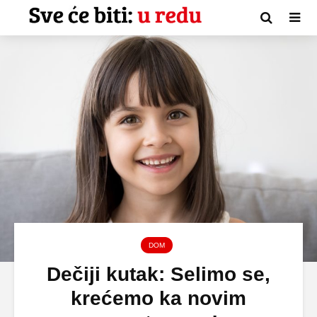
DOM
Dečiji kutak: Selimo se,
krećemo ka novim