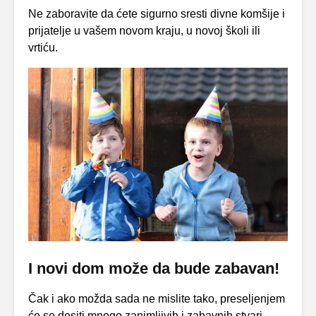
Ne zaboravite da ćete sigurno sresti divne komšije i
prijatelje u vašem novom kraju, u novoj školi ili
vrtiću.
I novi dom može da bude zabavan!
Čak i ako možda sada ne mislite tako, preseljenjem
će se desiti mnogo zanimljivih i zabavnih stvari.