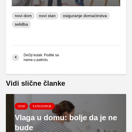
novi dom
novi stan
osiguranje domaćinstva
selidba
Dečiji kutak: Pođite sa
nama u patrolu
Vidi slične članke
DOM
KATEGORIJE
Vlaga u domu: bolje da je ne
bude