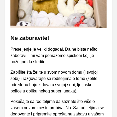
Ne zaboravite!
Preseljenje je veliki događaj. Da ne biste nešto
zaboravili, mi vam pomažemo spiskom koji je
poželjno da sledite.
Zapišite šta želite u svom novom domu (i svojoj
sobi) i razgovarajte sa roditeljima o tome (želite
određenu boju zidova u svojoj sobi, ljuljašku ili
police u obliku nekog super junaka).
Pokušajte sa roditeljima da saznate što više o
vašem novom mestu prebivališta. Sa roditeljima se
dogovorite i pripremite oproštajnu zabavu u vašem