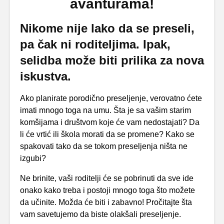
avanturama!
Nikome nije lako da se preseli,
pa čak ni roditeljima. Ipak,
selidba može biti prilika za nova
iskustva.
Ako planirate porodično preseljenje, verovatno ćete
imati mnogo toga na umu. Šta je sa vašim starim
komšijama i društvom koje će vam nedostajati? Da
li će vrtić ili škola morati da se promene? Kako se
spakovati tako da se tokom preseljenja ništa ne
izgubi?
Ne brinite, vaši roditelji će se pobrinuti da sve ide
onako kako treba i postoji mnogo toga što možete
da učinite. Možda će biti i zabavno! Pročitajte šta
vam savetujemo da biste olakšali preseljenje.