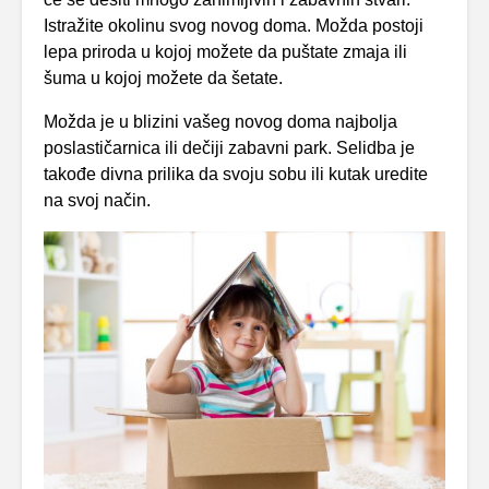
Istražite okolinu svog novog doma. Možda postoji
lepa priroda u kojoj možete da puštate zmaja ili
šuma u ​​kojoj možete da šetate.
Možda je u blizini vašeg novog doma najbolja
poslastičarnica ili dečiji zabavni park. Selidba je
takođe divna prilika da svoju sobu ili kutak uredite
na svoj način.