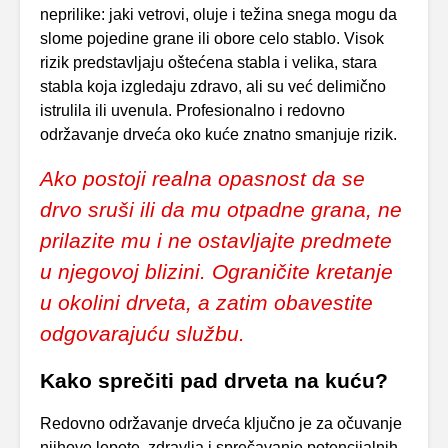
neprilike: jaki vetrovi, oluje i težina snega mogu da
slome pojedine grane ili obore celo stablo. Visok
rizik predstavljaju oštećena stabla i velika, stara
stabla koja izgledaju zdravo, ali su već delimično
istrulila ili uvenula. Profesionalno i redovno
održavanje drveća oko kuće znatno smanjuje rizik.
Ako postoji realna opasnost da se
drvo sruši ili da mu otpadne grana, ne
prilazite mu i ne ostavljajte predmete
u njegovoj blizini. Ograničite kretanje
u okolini drveta, a zatim obavestite
odgovarajuću službu.
Kako sprečiti pad drveta na kuću?
Redovno održavanje drveća ključno je za očuvanje
njihove lepote, zdravlja i sprečavanje potencijalnih