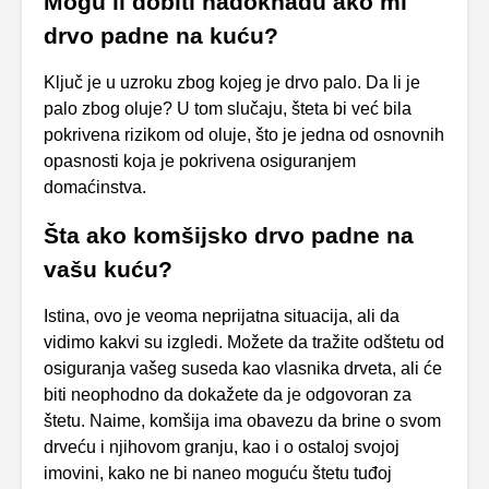
Mogu li dobiti nadoknadu ako mi
drvo padne na kuću?
Ključ je u uzroku zbog kojeg je drvo palo. Da li je
palo zbog oluje? U tom slučaju, šteta bi već bila
pokrivena rizikom od oluje, što je jedna od osnovnih
opasnosti koja je pokrivena osiguranjem
domaćinstva.
Šta ako komšijsko drvo padne na
vašu kuću?
Istina, ovo je veoma neprijatna situacija, ali da
vidimo kakvi su izgledi. Možete da tražite odštetu od
osiguranja vašeg suseda kao vlasnika drveta, ali će
biti neophodno da dokažete da je odgovoran za
štetu. Naime, komšija ima obavezu da brine o svom
drveću i njihovom granju, kao i o ostaloj svojoj
imovini, kako ne bi naneo moguću štetu tuđoj