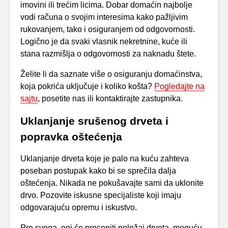
imovini ili trećim licima. Dobar domaćin najbolje
vodi računa o svojim interesima kako pažljivim
rukovanjem, tako i osiguranjem od odgovornosti.
Logično je da svaki vlasnik nekretnine, kuće ili
stana razmišlja o odgovornosti za naknadu štete.
Želite li da saznate više o osiguranju domaćinstva,
koja pokrića uključuje i koliko košta?
Pogledajte na
sajtu
, posetite nas ili kontaktirajte zastupnika.
Uklanjanje srušenog drveta i
popravka oštećenja
Uklanjanje drveta koje je palo na kuću zahteva
poseban postupak kako bi se sprečila dalja
oštećenja. Nikada ne pokušavajte sami da uklonite
drvo. Pozovite iskusne specijaliste koji imaju
odgovarajuću opremu i iskustvo.
Pre svega, oni će proceniti položaj drveta, moguću