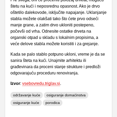
štetu na kući i neposrednu opasnost. Ako je drvo
oštetilo dalekovode, isključite napajanje. Uklanjanje
stabla možete olakšati tako što ćete prvo odseći
manje grane, a zatim drvo ukloniti postepeno,
počevši od vrha. Odnesite ostatke drveta na
organski otpad u skladu s lokalnim propisima, a
veće delove stabla možete koristiti i za grejanje.
Kada se palo stablo potpuno ukloni, vreme je da se
sanira šteta na kući. Unajmite arhitektu ili
građevinara da proceni stanje strukture i predloži
odgovarajuću proceduru renoviranja.
Izvor
:
vsebovredu.triglav.si
.
održavanje kuće
osiguranje domaćinstva
osiguranje kuće
porodica