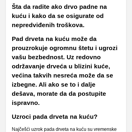
Šta da radite ako drvo padne na
kuću i kako da se osigurate od
nepredviđenih troškova.
Pad drveta na kuću može da
prouzrokuje ogromnu štetu i ugrozi
vašu bezbednost. Uz redovno
održavanje drveća u blizini kuće,
većina takvih nesreća može da se
izbegne. Ali ako se to i dalje
dešava, morate da da postupite
ispravno.
Uzroci pada drveta na kuću?
Najčešći uzrok pada drveta na kuću su vremenske