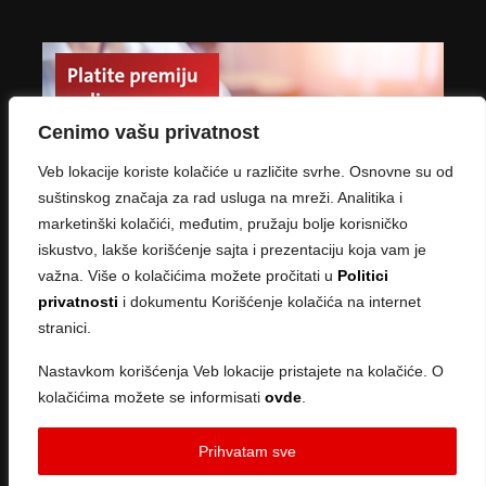
Cenimo vašu privatnost
Veb lokacije koriste kolačiće u različite svrhe. Osnovne su od
suštinskog značaja za rad usluga na mreži. Analitika i
marketinški kolačići, međutim, pružaju bolje korisničko
iskustvo, lakše korišćenje sajta i prezentaciju koja vam je
važna. Više o kolačićima možete pročitati u
Politici
privatnosti
i dokumentu Korišćenje kolačića na internet
stranici.
Nastavkom korišćenja Veb lokacije pristajete na kolačiće. O
kolačićima možete se informisati
ovde
.
Copyright © 2026 · Created by
Sve ce biti u redu
Prihvatam sve