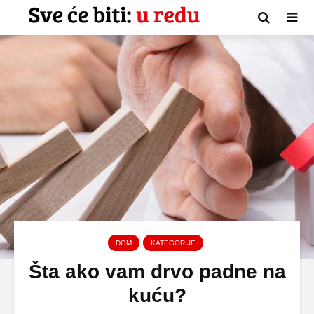
DOM
KATEGORIJE
Šta ako vam drvo padne na
kuću?