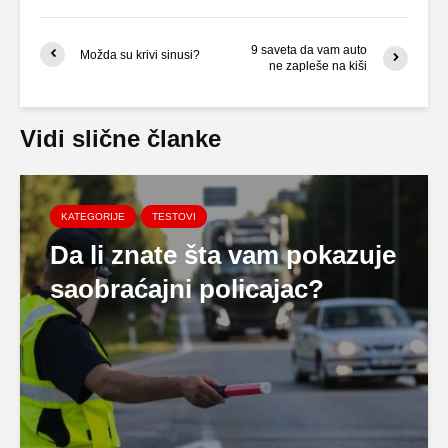
9 saveta da vam auto
Možda su krivi sinusi?
ne zapleše na kiši
Vidi slične članke
KATEGORIJE
TESTOVI
Da li znate šta vam pokazuje
saobraćajni policajac?