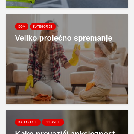
DOM
KATEGORIJE
Veliko prolećno spremanje
KATEGORIJE
ZDRAVLJE
Kako prevazići anksioznost