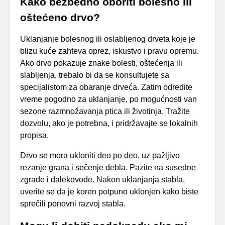
Kako bezbedno oboriti bolesno ili
oštećeno drvo?
Uklanjanje bolesnog ili oslabljenog drveta koje je
blizu kuće zahteva oprez, iskustvo i pravu opremu.
Ako drvo pokazuje znake bolesti, oštećenja ili
slabljenja, trebalo bi da se konsultujete sa
specijalistom za obaranje drveća. Zatim odredite
vreme pogodno za uklanjanje, po mogućnosti van
sezone razmnožavanja ptica ili životinja. Tražite
dozvolu, ako je potrebna, i pridržavajte se lokalnih
propisa.
Drvo se mora ukloniti deo po deo, uz pažljivo
rezanje grana i sečenje debla. Pazite na susedne
zgrade i dalekovode. Nakon uklanjanja stabla,
uverite se da je koren potpuno uklonjen kako biste
sprečili ponovni razvoj stabla.