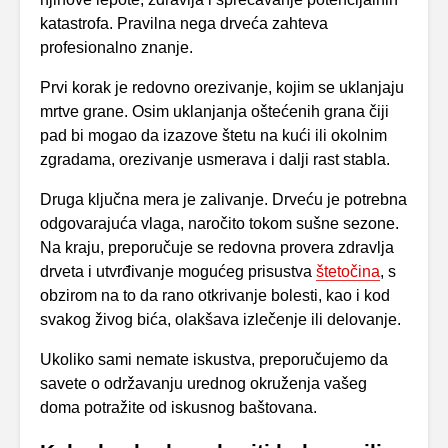
katastrofa. Pravilna nega drveća zahteva
profesionalno znanje.
Prvi korak je redovno orezivanje, kojim se uklanjaju
mrtve grane. Osim uklanjanja oštećenih grana čiji
pad bi mogao da izazove štetu na kući ili okolnim
zgradama, orezivanje usmerava i dalji rast stabla.
Druga ključna mera je zalivanje. Drveću je potrebna
odgovarajuća vlaga, naročito tokom sušne sezone.
Na kraju, preporučuje se redovna provera zdravlja
drveta i utvrđivanje mogućeg prisustva
štetočina
, s
obzirom na to da rano otkrivanje bolesti, kao i kod
svakog živog bića, olakšava izlečenje ili delovanje.
Ukoliko sami nemate iskustva, preporučujemo da
savete o održavanju urednog okruženja vašeg
doma potražite od iskusnog baštovana.