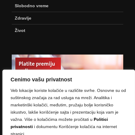
Slobodno vreme
Zdravlje
Život
Cenimo vašu privatnost
Veb lokacije koriste kolačiće u različite svrhe. Osnovne su od
suštinskog značaja za rad usluga na mreži. Analitika i
marketinški kolačići, međutim, pružaju bolje korisničko
iskustvo, lakše korišćenje sajta i prezentaciju koja vam je
važna. Više o kolačićima možete pročitati u
Politici
privatnosti
i dokumentu Korišćenje kolačića na internet
stranici.