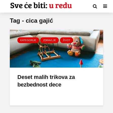
Tag - cica gajić
KATEGORIJE
ZDRAVLJE
ŽIVOT
Deset malih trikova za
bezbednost dece