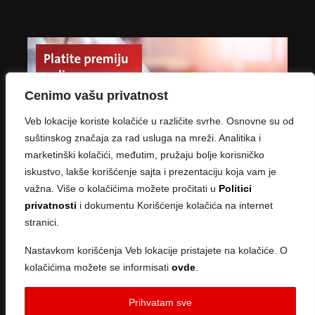
Cenimo vašu privatnost
Veb lokacije koriste kolačiće u različite svrhe. Osnovne su od
suštinskog značaja za rad usluga na mreži. Analitika i
marketinški kolačići, međutim, pružaju bolje korisničko
iskustvo, lakše korišćenje sajta i prezentaciju koja vam je
važna. Više o kolačićima možete pročitati u
Politici
privatnosti
i dokumentu Korišćenje kolačića na internet
stranici.
Nastavkom korišćenja Veb lokacije pristajete na kolačiće. O
kolačićima možete se informisati
ovde
.
Copyright © 2026 · Created by
Sve ce biti u redu
Prihvatam sve