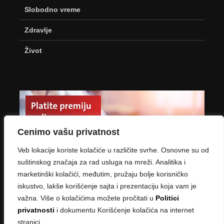
Slobodno vreme
Zdravlje
Život
Cenimo vašu privatnost
Veb lokacije koriste kolačiće u različite svrhe. Osnovne su od
suštinskog značaja za rad usluga na mreži. Analitika i
marketinški kolačići, međutim, pružaju bolje korisničko
iskustvo, lakše korišćenje sajta i prezentaciju koja vam je
važna. Više o kolačićima možete pročitati u
Politici
privatnosti
i dokumentu Korišćenje kolačića na internet
stranici.