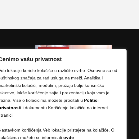
Cenimo vašu privatnost
Veb lokacije koriste kolačiće u različite svrhe. Osnovne su od
suštinskog značaja za rad usluga na mreži. Analitika i
marketinški kolačići, međutim, pružaju bolje korisničko
iskustvo, lakše korišćenje sajta i prezentaciju koja vam je
važna. Više o kolačićima možete pročitati u
Politici
privatnosti
i dokumentu Korišćenje kolačića na internet
stranici.
Nastavkom korišćenja Veb lokacije pristajete na kolačiće. O
kolačićima možete se informisati
ovde
.