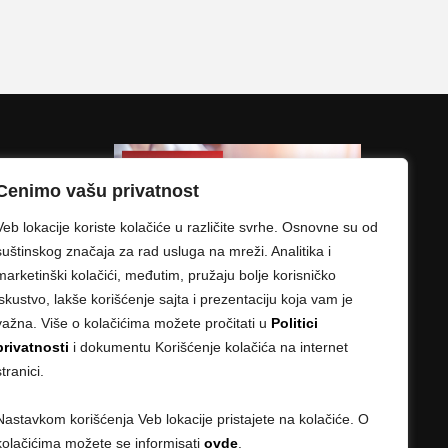
Cenimo vašu privatnost
Veb lokacije koriste kolačiće u različite svrhe. Osnovne su od
suštinskog značaja za rad usluga na mreži. Analitika i
marketinški kolačići, međutim, pružaju bolje korisničko
iskustvo, lakše korišćenje sajta i prezentaciju koja vam je
važna. Više o kolačićima možete pročitati u
Politici
privatnosti
i dokumentu Korišćenje kolačića na internet
stranici.
Nastavkom korišćenja Veb lokacije pristajete na kolačiće. O
kolačićima možete se informisati
ovde
.