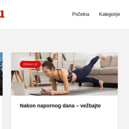
Početna
Kategorije
ZDRAVLJE
Nakon napornog dana – vežbajte