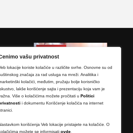
Cenimo vašu privatnost
Veb lokacije koriste kolačiće u različite svrhe. Osnovne su od
suštinskog značaja za rad usluga na mreži. Analitika i
marketinški kolačići, međutim, pružaju bolje korisničko
iskustvo, lakše korišćenje sajta i prezentaciju koja vam je
važna. Više o kolačićima možete pročitati u
Politici
privatnosti
i dokumentu Korišćenje kolačića na internet
stranici.
Nastavkom korišćenja Veb lokacije pristajete na kolačiće. O
kolačićima možete se informisati
ovde
.