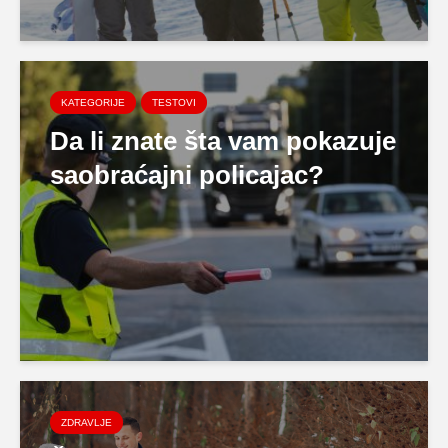
KATEGORIJE
TESTOVI
Da li znate šta vam pokazuje
saobraćajni policajac?
ZDRAVLJE