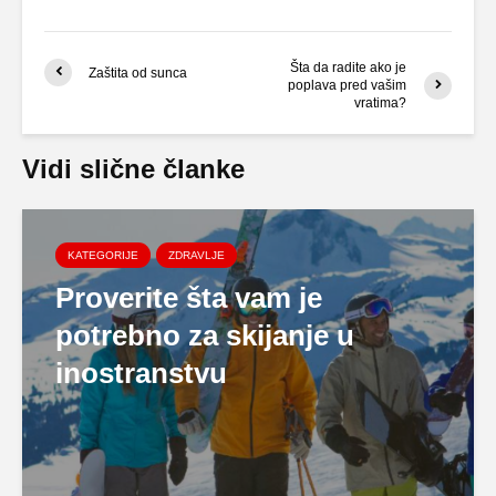
Šta da radite ako je
Zaštita od sunca
poplava pred vašim
vratima?
Vidi slične članke
KATEGORIJE
ZDRAVLJE
Proverite šta vam je
potrebno za skijanje u
inostranstvu