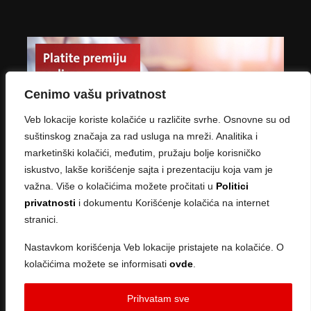
Cenimo vašu privatnost
Veb lokacije koriste kolačiće u različite svrhe. Osnovne su od
suštinskog značaja za rad usluga na mreži. Analitika i
marketinški kolačići, međutim, pružaju bolje korisničko
iskustvo, lakše korišćenje sajta i prezentaciju koja vam je
važna. Više o kolačićima možete pročitati u
Politici
privatnosti
i dokumentu Korišćenje kolačića na internet
stranici.
Nastavkom korišćenja Veb lokacije pristajete na kolačiće. O
kolačićima možete se informisati
ovde
.
Copyright © 2026 · Created by
Sve ce biti u redu
Prihvatam sve