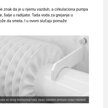
de znak da je u njemu vazduh, a cirkulaciona pumpa
, šalje u radijator. Tada voda za grejanje u
može da smeta. I u ovom slučaju pomaže
 javlja se zbog dvofaznog toka, kada zajedno prolaze voda i vazduh.