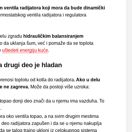
ventila radijatora koji mora da bude dinamički
rmostatskog ventila radijatora i regulatora
 celu zgradu
hidrauličkim balansiranjem
 da uklanja šum, već i pomaže da se toplota
e
uštedeti energiju kuće
.
a drugi deo je hladan
renosi toplotu od kotla do radijatora
. Ako u delu
se ne zagreva.
Može da postoji više uzroka:
i topao donji deo znači da u njemu ima vazduha. To
.
tora oko ventila topao, a na svim drugim mestima
ni deo radijatora zapušen i da se u njemu nakuplja
da se talog trajno ukloni iz celokupnog sistema