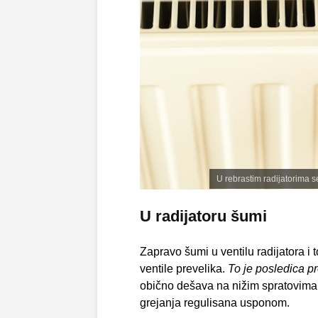
U rebrastim radijatorima se
U radijatoru šumi
Zapravo šumi u ventilu radijatora i
ventile prevelika.
To je posledica pre
obično dešava na nižim spratovima s
grejanja regulisana usponom.