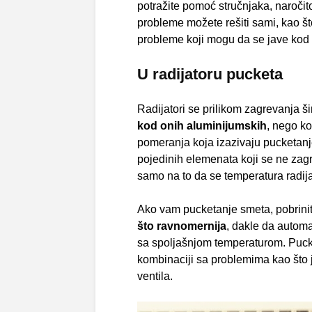
potražite pomoć stručnjaka, naročit
probleme možete rešiti sami, kao š
probleme koji mogu da se jave kod k
U radijatoru pucketa
Radijatori se prilikom zagrevanja šir
kod onih aluminijumskih
, nego ko
pomeranja koja izazivaju pucketanje
pojedinih elemenata koji se ne zag
samo na to da se temperatura radij
Ako vam pucketanje smeta, pobrinit
što ravnomernija
, dakle da automa
sa spoljašnjom temperaturom. Pucket
kombinaciji sa problemima kao što je
ventila.