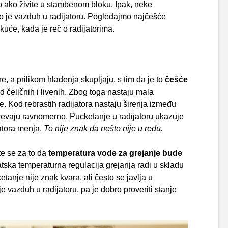
o ako živite u stambenom bloku. Ipak, neke
to je vazduh u radijatoru. Pogledajmo najčešće
uće, kada je reč o radijatorima.
e, a prilikom hlađenja skupljaju, s tim da je to
češće
d čeličnih i livenih. Zbog toga nastaju mala
. Kod rebrastih radijatora nastaju širenja između
revaju ravnomerno. Pucketanje u radijatoru ukazuje
atora menja.
To nije znak da nešto nije u redu.
e se za to da
temperatura vode za grejanje bude
tska temperaturna regulacija grejanja radi u skladu
anje nije znak kvara, ali često se javlja u
 vazduh u radijatoru, pa je dobro proveriti stanje