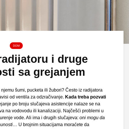
DOM
adijatoru i druge
osti sa grejanjem
 njemu šumi, pucketa ili žubori? Često iz radijatora
zavisi od ventila za odzračivanje.
Kada treba pozvati
janje po broju slučajeva asistencije nalaze se na
na vodovodu ili kanalizaciji. Najčešći problemi u
urenje vode. Ali ima i drugih slučajeva:
oni mogu da
tpunosti…
U brojnim situacijama moraćete da