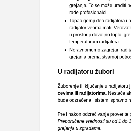
grejanja. To se može uraditi 
rade profesionalci.
Topao gornji deo radijatora i 
radijator veoma mali. Verovatn
u prostoriji dovoljno toplo, gr
temperaturom radijatora.
Neravnomerno zagrejan radijat
grejanja prema stvarnoj potroš
U radijatoru žubori
Žuborenje ili ključanje u radijatoru 
cevima ili radijatorima.
Nestaće ako 
bude odzračena i sistem ispravno 
Pre i nakon odzračivanja proverite 
Preporučene vrednosti su od 1 do 1
grejanja u zgradama.