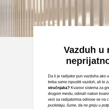
Vazduh u r
neprijatn
Da li je radijator pun vazduha ako u
treba samo ispustiti vazduh, ali to 
stručnjaka?
Kvarovi sistema za gre
drugom mestu, odmah nakon kvarova 
vezi sa radijatorima odnose se na c
pucketaju, šume, da ne greju u po