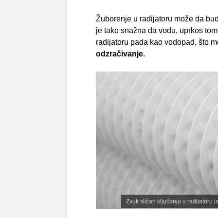
Žuborenje u radijatoru može da bu
je tako snažna da vodu, uprkos tome
radijatoru pada kao vodopad, što 
odzračivanje.
Zvuk sličan ključanju u radijatoru