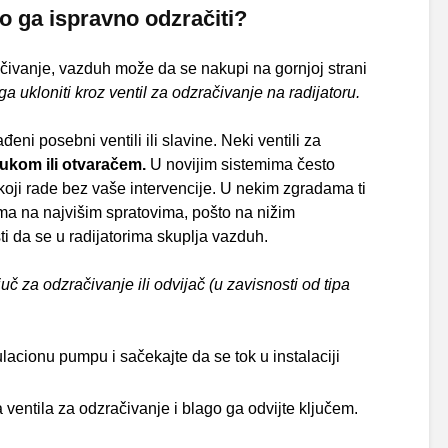
o ga ispravno odzračiti?
ivanje, vazduh može da se nakupi na gornjoj strani
a ukloniti kroz ventil za odzračivanje na radijatoru.
eni posebni ventili ili slavine. Neki ventili za
rukom ili otvaračem.
U novijim sistemima često
 koji rade bez vaše intervencije. U nekim zgradama ti
ima na najvišim spratovima, pošto na nižim
 da se u radijatorima skuplja vazduh.
č za odzračivanje ili odvijač (u zavisnosti od tipa
ulacionu pumpu i sačekajte da se tok u instalaciji
ventila za odzračivanje i blago ga odvijte ključem.