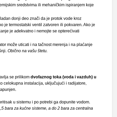
hemijskim sredstvima ili mehaničkim ispiranjem koje
hladan donji deo znači da je protok vode kroz
o je termostatski ventil zatvoren ili pokvaren. Ako je
ejanje je adekvatno i nemojte se opterećivati
or može uticati i na tačnost merenja i na plaćanje
nji.
Obično na vašu štetu.
javlja se prilikom
dvofaznog toka (voda i vazduh) u
celokupna instalacija, uključujući i radijatore,
napunjen.
pritisak u sistemu i po potrebi ga dopunite vodom.
,5 bara za kućne sisteme, a do 2 bara za centralna