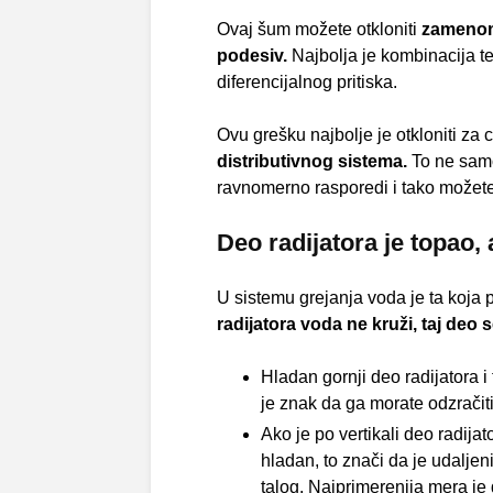
Ovaj šum možete otkloniti
zamenom 
podesiv.
Najbolja je kombinacija te
diferencijalnog pritiska.
Ovu grešku najbolje je otkloniti za
distributivnog sistema.
To ne samo
ravnomerno rasporedi i tako možet
Deo radijatora je topao, 
U sistemu grejanja voda je ta koja p
radijatora voda ne kruži, taj deo 
Hladan gornji deo radijatora 
je znak da ga morate odzračiti
Ako je po vertikali deo radija
hladan, to znači da je udalje
talog. Najprimerenija mera je 