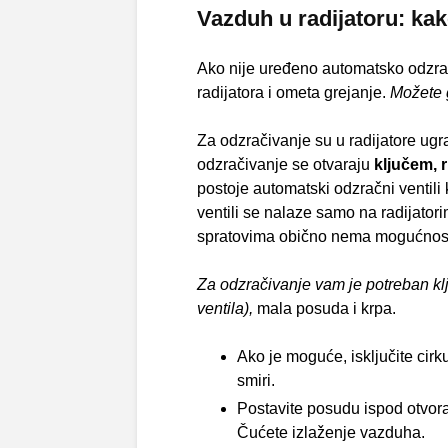
Vazduh u radijatoru: kak
Ako nije uređeno automatsko odzrač
radijatora i ometa grejanje.
Možete g
Za odzračivanje su u radijatore ugrađ
odzračivanje se otvaraju
ključem, 
postoje automatski odzračni ventili
ventili se nalaze samo na radijator
spratovima obično nema mogućnosti
Za odzračivanje vam je potreban klju
ventila),
mala posuda i krpa.
Ako je moguće, isključite cirk
smiri.
Postavite posudu ispod otvora 
Čućete izlaženje vazduha.