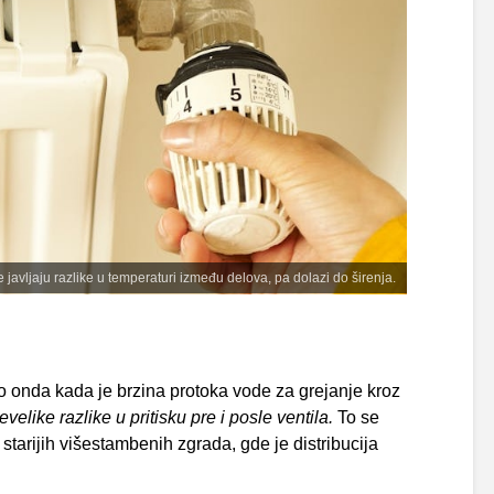
 javljaju razlike u temperaturi između delova, pa dolazi do širenja.
 to onda kada je brzina protoka vode za grejanje kroz
velike razlike u pritisku pre i posle ventila.
To se
tarijih višestambenih zgrada, gde je distribucija