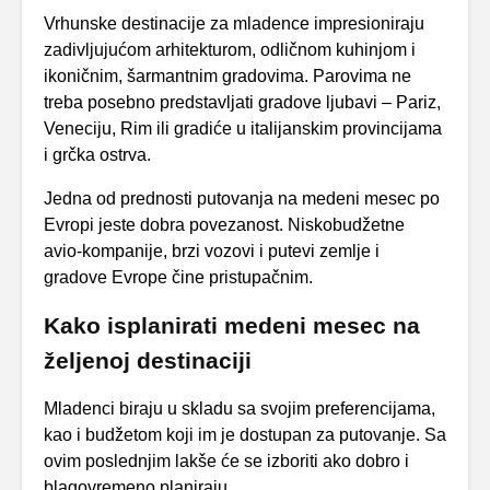
Vrhunske destinacije za mladence impresioniraju
zadivljujućom arhitekturom, odličnom kuhinjom i
ikoničnim, šarmantnim gradovima. Parovima ne
treba posebno predstavljati gradove ljubavi – Pariz,
Veneciju, Rim ili gradiće u italijanskim provincijama
i grčka ostrva.
Jedna od prednosti putovanja na medeni mesec po
Evropi jeste dobra povezanost. Niskobudžetne
avio-kompanije, brzi vozovi i putevi zemlje i
gradove Evrope čine pristupačnim.
Kako isplanirati medeni mesec na
željenoj destinaciji
Mladenci biraju u skladu sa svojim preferencijama,
kao i budžetom koji im je dostupan za putovanje. Sa
ovim poslednjim lakše će se izboriti ako dobro i
blagovremeno planiraju.