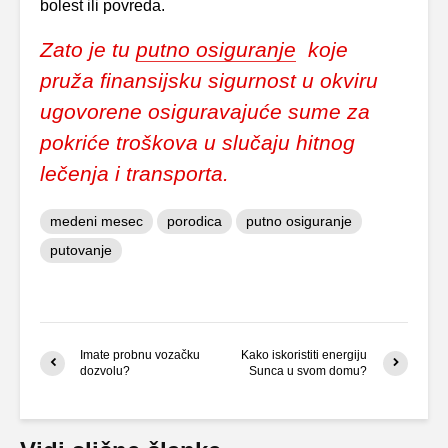
bolest ili povreda.
Zato je tu
putno osiguranje
koje
pruža finansijsku sigurnost u okviru
ugovorene osiguravajuće sume za
pokriće troškova u slučaju hitnog
lečenja i transporta.
medeni mesec
porodica
putno osiguranje
putovanje
Imate probnu vozačku
Kako iskoristiti energiju
dozvolu?
Sunca u svom domu?