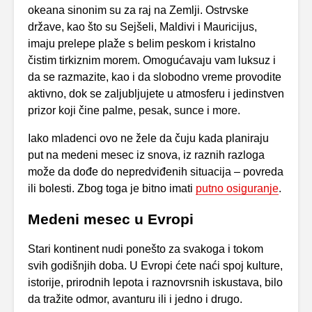
okeana sinonim su za raj na Zemlji. Ostrvske
države, kao što su Sejšeli, Maldivi i Mauricijus,
imaju prelepe plaže s belim peskom i kristalno
čistim tirkiznim morem. Omogućavaju vam luksuz i
da se razmazite, kao i da slobodno vreme provodite
aktivno, dok se zaljubljujete u atmosferu i jedinstven
prizor koji čine palme, pesak, sunce i more.
Iako mladenci ovo ne žele da čuju kada planiraju
put na medeni mesec iz snova, iz raznih razloga
može da dođe do nepredviđenih situacija – povreda
ili bolesti. Zbog toga je bitno imati
putno osiguranje
.
Medeni mesec u Evropi
Stari kontinent nudi ponešto za svakoga i tokom
svih godišnjih doba. U Evropi ćete naći spoj kulture,
istorije, prirodnih lepota i raznovrsnih iskustava, bilo
da tražite odmor, avanturu ili i jedno i drugo.