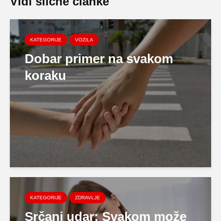
Vidi slične članke
KATEGORIJE
VOZILA
Dobar primer na svakom
koraku
KATEGORIJE
ZDRAVLJE
Srčani udar: Svakom može