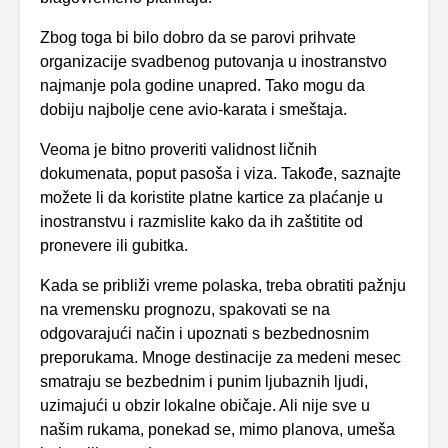
Zbog toga bi bilo dobro da se parovi prihvate
organizacije svadbenog putovanja u inostranstvo
najmanje pola godine unapred. Tako mogu da
dobiju najbolje cene avio-karata i smeštaja.
Veoma je bitno proveriti validnost ličnih
dokumenata, poput pasoša i viza. Takođe, saznajte
možete li da koristite platne kartice za plaćanje u
inostranstvu i razmislite kako da ih zaštitite od
pronevere ili gubitka.
Kada se približi vreme polaska, treba obratiti pažnju
na vremensku prognozu, spakovati se na
odgovarajući način i upoznati s bezbednosnim
preporukama. Mnoge destinacije za medeni mesec
smatraju se bezbednim i punim ljubaznih ljudi,
uzimajući u obzir lokalne običaje. Ali nije sve u
našim rukama, ponekad se, mimo planova, umeša