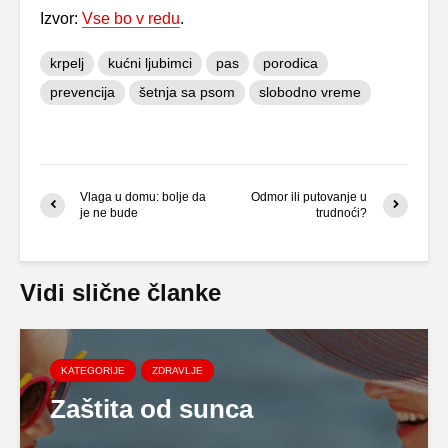
Izvor:
Vse bo v redu
.
krpelj
kućni ljubimci
pas
porodica
prevencija
šetnja sa psom
slobodno vreme
Vlaga u domu: bolje da
Odmor ili putovanje u
je ne bude
trudnoći?
Vidi slične članke
KATEGORIJE
ZDRAVLJE
Zaštita od sunca