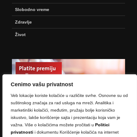
Slobodno vreme
Zdravlje
Život
Cenimo vašu privatnost
Veb lokacije koriste kolačiće u različite svrhe. Osnovne su od
suštinskog značaja za rad usluga na mreži. Analitika i
marketinški kolačići, međutim, pružaju bolje korisničko
iskustvo, lakše korišćenje sajta i prezentaciju koja vam je
važna. Više o kolačićima možete pročitati u
Politici
privatnosti
i dokumentu Korišćenje kolačića na internet