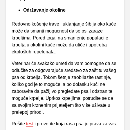
Održavanje okoline
Redovno košenje trave i uklanjanje šiblja oko kuće
može da smanji mogućnost da se psi zaraze
krpeljima. Pored toga, na smanjenje populacije
krpelja u okolini kuće može da utiče i upotreba
ekoloških repelenata.
Veterinar će svakako umeti da vam pomogne da se
odlučite za odgovarajuće sredstvo za zaštitu vašeg
psa od krpelja. Tokom šetnje zaobilazite rastinje,
koliko god je to moguće, a po dolasku kući ne
zaboravite da pažljivo pregledate psa i odstranite
moguće krpelje. Uprkos krpeljima, potrudite se da
sa svojim krznenim prijateljem što više uživate u
prelepoj prirodi.
Rešite
test
i proverite koja rasa psa je prava za vas.