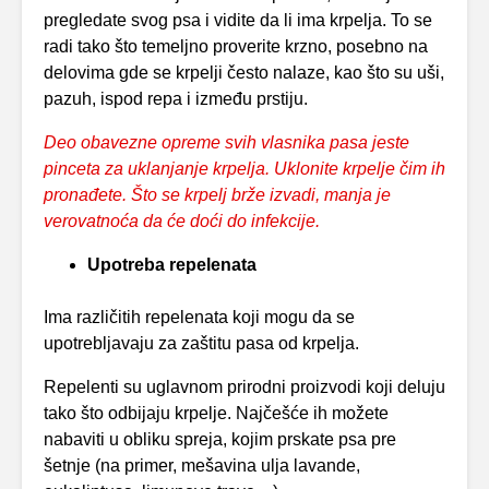
pregledate svog psa i vidite da li ima krpelja. To se
radi tako što temeljno proverite krzno, posebno na
delovima gde se krpelji često nalaze, kao što su uši,
pazuh, ispod repa i između prstiju.
Deo obavezne opreme svih vlasnika pasa jeste
pinceta za uklanjanje krpelja. Uklonite krpelje čim ih
pronađete. Što se krpelj brže izvadi, manja je
verovatnoća da će doći do infekcije.
Upotreba repelenata
Ima različitih repelenata koji mogu da se
upotrebljavaju za zaštitu pasa od krpelja.
Repelenti su uglavnom prirodni proizvodi koji deluju
tako što odbijaju krpelje. Najčešće ih možete
nabaviti u obliku spreja, kojim prskate psa pre
šetnje (na primer, mešavina ulja lavande,