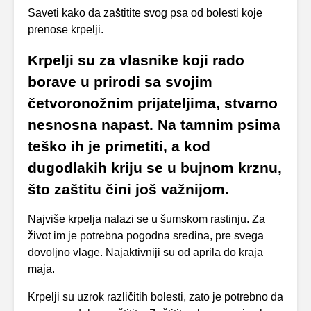
Saveti kako da zaštitite svog psa od bolesti koje
prenose krpelji.
Krpelji su za vlasnike koji rado
borave u prirodi sa svojim
četvoronožnim prijateljima, stvarno
nesnosna napast. Na tamnim psima
teško ih je primetiti, a kod
dugodlakih kriju se u bujnom krznu,
što zaštitu čini još važnijom.
Najviše krpelja nalazi se u šumskom rastinju. Za
život im je potrebna pogodna sredina, pre svega
dovoljno vlage. Najaktivniji su od aprila do kraja
maja.
Krpelji su uzrok različitih bolesti, zato je potrebno da