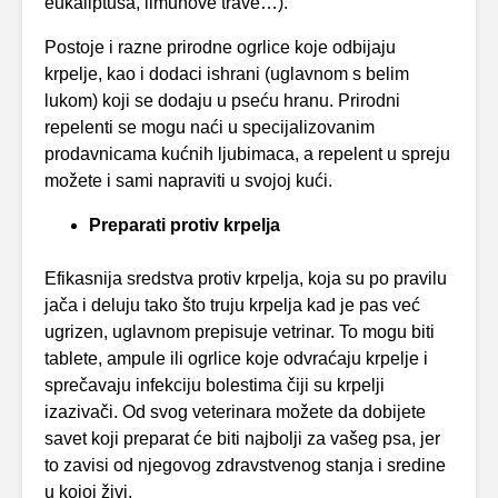
eukaliptusa, limunove trave…).
Postoje i razne prirodne ogrlice koje odbijaju
krpelje, kao i dodaci ishrani (uglavnom s belim
lukom) koji se dodaju u pseću hranu. Prirodni
repelenti se mogu naći u specijalizovanim
prodavnicama kućnih ljubimaca, a repelent u spreju
možete i sami napraviti u svojoj kući.
Preparati protiv krpelja
Efikasnija sredstva protiv krpelja, koja su po pravilu
jača i deluju tako što truju krpelja kad je pas već
ugrizen, uglavnom prepisuje vetrinar. To mogu biti
tablete, ampule ili ogrlice koje odvraćaju krpelje i
sprečavaju infekciju bolestima čiji su krpelji
izazivači. Od svog veterinara možete da dobijete
savet koji preparat će biti najbolji za vašeg psa, jer
to zavisi od njegovog zdravstvenog stanja i sredine
u kojoj živi.