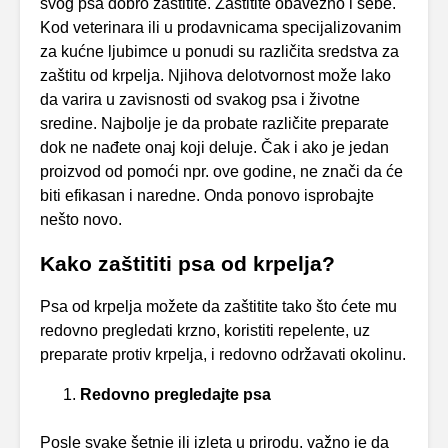
svog psa dobro zaštitite. Zaštitite obavezno i sebe.
Kod veterinara ili u prodavnicama specijalizovanim
za kućne ljubimce u ponudi su različita sredstva za
zaštitu od krpelja. Njihova delotvornost može lako
da varira u zavisnosti od svakog psa i životne
sredine. Najbolje je da probate različite preparate
dok ne nađete onaj koji deluje. Čak i ako je jedan
proizvod od pomoći npr. ove godine, ne znači da će
biti efikasan i naredne. Onda ponovo isprobajte
nešto novo.
Kako zaštititi psa od krpelja?
Psa od krpelja možete da zaštitite tako što ćete mu
redovno pregledati krzno, koristiti repelente, uz
preparate protiv krpelja, i redovno održavati okolinu.
Redovno pregledajte psa
Posle svake šetnje ili izleta u prirodu, važno je da