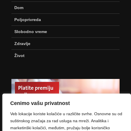
Dom
Poljoprivreda
Slobodno vreme
Zdravlje
Život
Cenimo vašu privatnost
Veb lokacije koriste kolačiće u različite svrhe. Osnovne su od
suštinskog značaja za rad usluga na mreži. Analitika i
marketinški kolačići, međutim, pružaju bolje korisničko