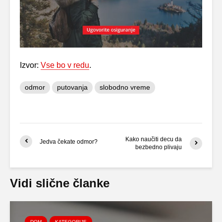
Izvor:
Vse bo v redu
.
odmor
putovanja
slobodno vreme
Kako naučiti decu da
Jedva čekate odmor?
bezbedno plivaju
Vidi slične članke
DOM
KATEGORIJE