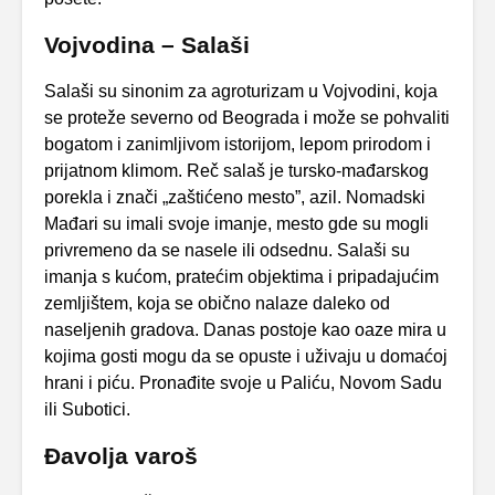
Vojvodina – Salaši
Salaši su sinonim za agroturizam u Vojvodini, koja
se proteže severno od Beograda i može se pohvaliti
bogatom i zanimljivom istorijom, lepom prirodom i
prijatnom klimom. Reč salaš je tursko-mađarskog
porekla i znači „zaštićeno mesto”, azil. Nomadski
Mađari su imali svoje imanje, mesto gde su mogli
privremeno da se nasele ili odsednu. Salaši su
imanja s kućom, pratećim objektima i pripadajućim
zemljištem, koja se obično nalaze daleko od
naseljenih gradova. Danas postoje kao oaze mira u
kojima gosti mogu da se opuste i uživaju u domaćoj
hrani i piću. Pronađite svoje u Paliću, Novom Sadu
ili Subotici.
Đavolja varoš