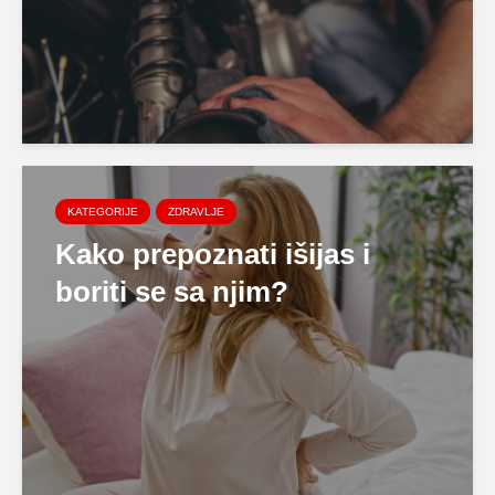
KATEGORIJE
ZDRAVLJE
Kako prepoznati išijas i
boriti se sa njim?