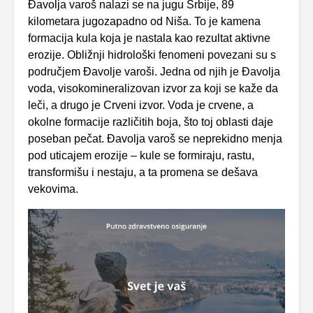
Đavolja varoš nalazi se na jugu Srbije, 89
kilometara jugozapadno od Niša. To je kamena
formacija kula koja je nastala kao rezultat aktivne
erozije. Obližnji hidrološki fenomeni povezani su s
područjem Đavolje varoši. Jedna od njih je Đavolja
voda, visokomineralizovan izvor za koji se kaže da
leči, a drugo je Crveni izvor. Voda je crvene, a
okolne formacije različitih boja, što toj oblasti daje
poseban pečat. Đavolja varoš se neprekidno menja
pod uticajem erozije – kule se formiraju, rastu,
transformišu i nestaju, a ta promena se dešava
vekovima.