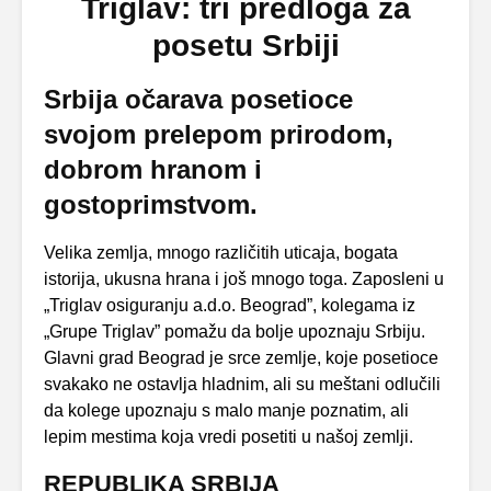
Triglav: tri predloga za
posetu Srbiji
Srbija očarava posetioce
svojom prelepom prirodom,
dobrom hranom i
gostoprimstvom.
Velika zemlja, mnogo različitih uticaja, bogata
istorija, ukusna hrana i još mnogo toga. Zaposleni u
„Triglav osiguranju a.d.o. Beograd”, kolegama iz
„Grupe Triglav” pomažu da bolje upoznaju Srbiju.
Glavni grad Beograd je srce zemlje, koje posetioce
svakako ne ostavlja hladnim, ali su meštani odlučili
da kolege upoznaju s malo manje poznatim, ali
lepim mestima koja vredi posetiti u našoj zemlji.
REPUBLIKA SRBIJA