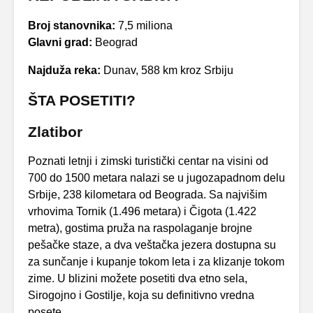
Broj stanovnika:
7,5 miliona
Glavni grad:
Beograd
Najduža
reka:
Dunav, 588 km kroz Srbiju
ŠTA POSETITI?
Zlatibor
Poznati letnji i zimski turistički centar na visini od
700 do 1500 metara nalazi se u jugozapadnom delu
Srbije, 238 kilometara od Beograda. Sa najvišim
vrhovima Tornik (1.496 metara) i Čigota (1.422
metra), gostima pruža na raspolaganje brojne
pešačke staze, a dva veštačka jezera dostupna su
za sunčanje i kupanje tokom leta i za klizanje tokom
zime. U blizini možete posetiti dva etno sela,
Sirogojno i Gostilje, koja su definitivno vredna
posete.